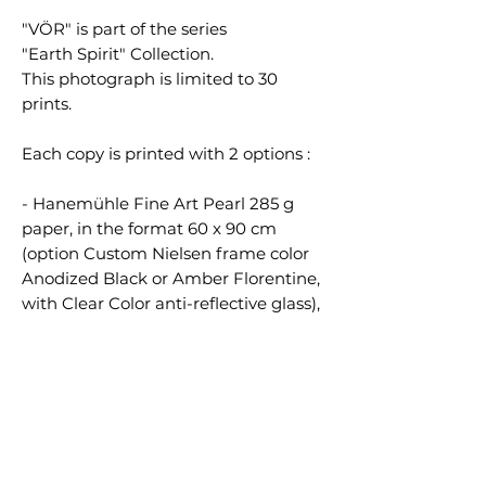
"VÖR" is part of the series
"Earth Spirit" Collection.
This photograph is limited to 30
prints.
Each copy is printed with 2 options :
- Hanemühle Fine Art Pearl 285 g
paper, in the format 60 x 90 cm
(option Custom Nielsen frame color
Anodized Black or Amber Florentine,
with Clear Color anti-reflective glass),
numbered, signed and certified.
-- Hahnemühle Fine Art Pearl 285g
paper, mounted onto genuine
Dibond®, in the unique size of 60 x
90 cm (optional Black aluminum
American Box frame), numbered,