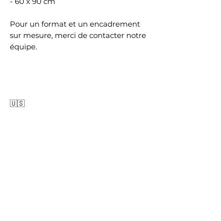
- 60 x 90 cm
Pour un format et un encadrement
sur mesure, merci de contacter notre
équipe.
🇺🇸
LOS ANGELES COLLECTION
"STREET ART" is part of the "LOS
ANGELES" Collection.
Each copy is printed on Hanemühle
Fine Art Pearl 285 g paper, laminated
on real Dibon®, with or without a
Black Aluminum Floater Frame for a