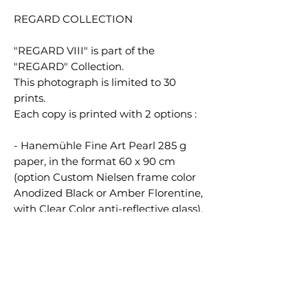
REGARD COLLECTION
"REGARD VIII" is part of the
"REGARD" Collection.
This photograph is limited to 30
prints.
Each copy is printed with 2 options :
- Hanemühle Fine Art Pearl 285 g
paper, in the format 60 x 90 cm
(option Custom Nielsen frame color
Anodized Black or Amber Florentine,
with Clear Color anti-reflective glass),
numbered, signed and certified.
-- Hahnemühle Fine Art Pearl 285g
paper, mounted onto genuine
Dibond®, in the unique size of 60 x
90 cm (optional Black aluminum