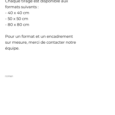
Chaque tirage est disponible aux
formats suivants :
- 40 x 40 cm
- 50 x 50 cm
- 80 x 80 cm
Pour un format et un encadrement
sur mesure, merci de contacter notre
équipe.
🇺🇸
REGARD COLLECTION
"REGARD VII" is part of the
"REGARD" Collection.