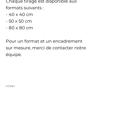
Chaque tirage est disponible aux
formats suivants :
- 40 x 40 cm
- 50 x 50 cm
- 80 x 80 cm
Pour un format et un encadrement
sur mesure, merci de contacter notre
équipe.
🇺🇸
REGARD COLLECTION
"REGARD IX" is part of the "REGARD"
Collection.