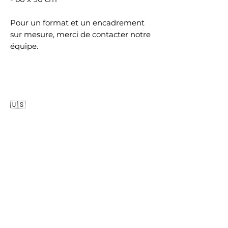
Pour un format et un encadrement
sur mesure, merci de contacter notre
équipe.
🇺🇸
LOS ANGELES COLLECTION
"MAGIC BUS" is part of the "LOS
ANGELES" Collection.
Each copy is printed on Hanemühle
Fine Art Pearl 285 g paper, laminated
on real Dibon®, with or without a
Black Aluminum Floater Frame for a