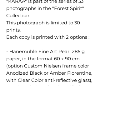
"KARAA" is part of the series of 33
photographs in the "Forest Spirit"
Collection.
This photograph is limited to 30
prints.
Each copy is printed with 2 options :
- Hanemühle Fine Art Pearl 285 g
paper, in the format 60 x 90 cm
(option Custom Nielsen frame color
Anodized Black or Amber Florentine,
with Clear Color anti-reflective glass),
numbered, signed and certified.
-- Hahnemühle Fine Art Pearl 285g
paper, mounted onto genuine
Dibond®, in the unique size of 60 x
90 cm (optional Black aluminum
American Box frame), numbered,
signed, and certified.