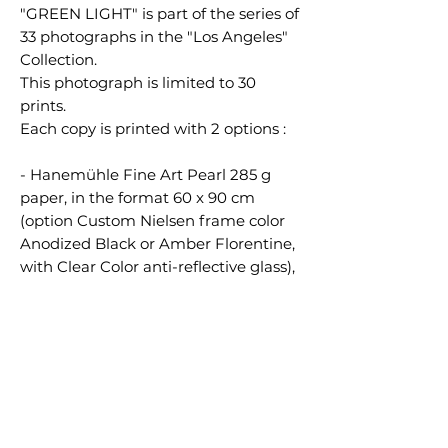
"GREEN LIGHT" is part of the series of
33 photographs in the "Los Angeles"
Collection.
This photograph is limited to 30
prints.
Each copy is printed with 2 options :
- Hanemühle Fine Art Pearl 285 g
paper, in the format 60 x 90 cm
(option Custom Nielsen frame color
Anodized Black or Amber Florentine,
with Clear Color anti-reflective glass),
numbered, signed and certified.
-- Hahnemühle Fine Art Pearl 285g
paper, mounted onto genuine
Dibond®, in the unique size of 60 x
90 cm (optional Black aluminum
American Box frame), numbered,