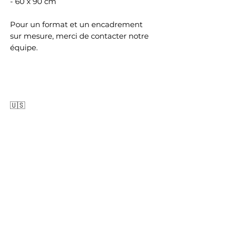
- 60 x 90 cm
Pour un format et un encadrement
sur mesure, merci de contacter notre
équipe.
🇺🇸
VOYAGE INITIATIQUE COLLECTION
"FADING SUNSET" is part of the
"VOYAGE INITIATIQUE" Collection.
Each copy is printed on Hanemühle
Fine Art Pearl 285 g paper, laminated
on real Dibon®, with or without a
Black Aluminum Floater Frame for a