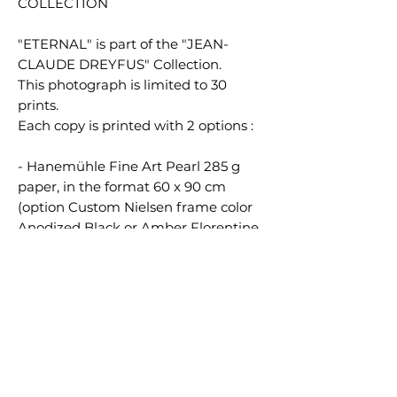
COLLECTION
"ETERNAL" is part of the "JEAN-
CLAUDE DREYFUS" Collection.
This photograph is limited to 30
prints.
Each copy is printed with 2 options :
- Hanemühle Fine Art Pearl 285 g
paper, in the format 60 x 90 cm
(option Custom Nielsen frame color
Anodized Black or Amber Florentine,
with Clear Color anti-reflective glass),
numbered, signed and certified.
-- Hahnemühle Fine Art Pearl 285g
paper, mounted onto genuine
Dibond®, in the unique size of 60 x
90 cm (optional Black aluminum
American Box frame), numbered,