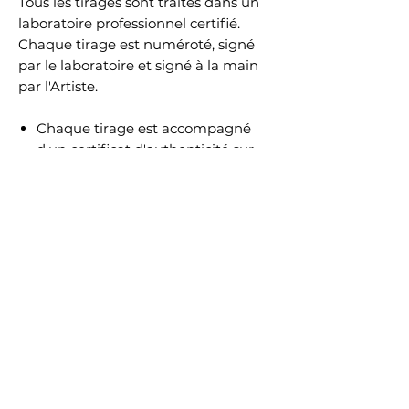
Tous les tirages sont traités dans un
laboratoire professionnel certifié.
Chaque tirage est numéroté, signé
par le laboratoire et signé à la main
par l'Artiste.
Chaque tirage est accompagné
d'un certificat d'authenticité sur
papier Hahnemühle.
Chaque certificat est protégé contre
la falsification par la présence d'un
filigrane Hahnemühle et de fibres de
sécurité fluorescentes.
Sur chaque feuille est également
inclus un hologramme numéroté.
Un deuxième hologramme, portant
un numéro identique, est collé au dos
de l'œuvre.
Cette association d'un certificat et
d'un hologramme garantit que