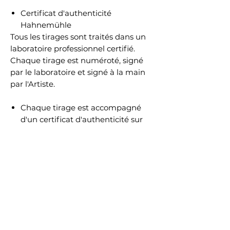
Certificat d'authenticité
Hahnemühle
Tous les tirages sont traités dans un
laboratoire professionnel certifié.
Chaque tirage est numéroté, signé
par le laboratoire et signé à la main
par l'Artiste.
Chaque tirage est accompagné
d'un certificat d'authenticité sur
papier Hahnemühle.
Chaque certificat est protégé contre
la falsification par la présence d'un
filigrane Hahnemühle et de fibres de
sécurité fluorescentes.
Sur chaque feuille est également
inclus un hologramme numéroté.
Un deuxième hologramme, portant
un numéro identique, est collé au dos