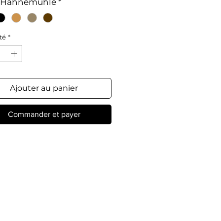
 Hahnemühle
*
té
*
Ajouter au panier
Commander et payer