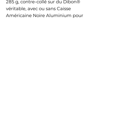
285 g, contre-collé sur du Dibon®
véritable, avec ou sans Caisse
Américaine Noire Aluminium pour
une finition magnétique et
contemporaine.
Chaque tirage est disponible aux
formats suivants :
- 20 x 30 cm
- 40 x 60 cm
- 60 x 90 cm
Pour un format et un encadrement
sur mesure, merci de contacter notre
équipe.