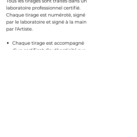
Tous les tirages sont traités dans un
laboratoire professionnel certifié.
Chaque tirage est numéroté, signé
par le laboratoire et signé à la main
par l'Artiste.
Chaque tirage est accompagné
d'un certificat d'authenticité sur
papier Hahnemühle.
Chaque certificat est protégé contre
la falsification par la présence d'un
filigrane Hahnemühle et de fibres de
sécurité fluorescentes.
Sur chaque feuille est également
inclus un hologramme numéroté.
Un deuxième hologramme, portant
un numéro identique, est collé au dos
de l'œuvre.
Cette association d'un certificat et
d'un hologramme garantit que