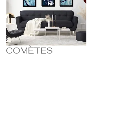
COMÈTES
Prix
2 000,00 €
Rupture de stock
ŒUVRE D'ART - INFORMATIONS
TOILE COMMANDEE HORS
COLLECTION.
ASK VISIONARY © 2024
ÉPUISÉ
Policy Privacy