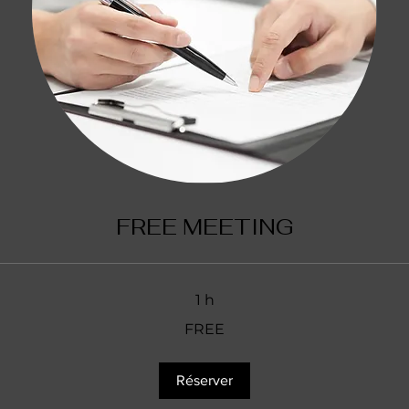
FREE MEETING
1 h
FREE
Réserver